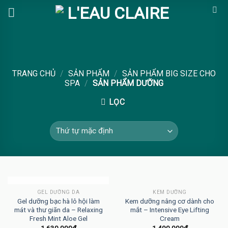
Skip
to
content
TRANG CHỦ
/
SẢN PHẨM
/
SẢN PHẨM BIG SIZE CHO
SPA
/
SẢN PHẨM DƯỠNG
LỌC
HẾT HÀNG
GEL DƯỠNG DA
KEM DƯỠNG
Gel dưỡng bạc hà lô hội làm
Kem dưỡng nâng cơ dành cho
mát và thư giãn da – Relaxing
mắt – Intensive Eye Lifting
Fresh Mint Aloe Gel
Cream