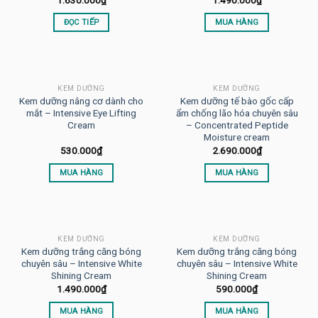
1.630.000
₫
1.490.000
₫
ĐỌC TIẾP
MUA HÀNG
KEM DƯỠNG
KEM DƯỠNG
Kem dưỡng nâng cơ dành cho
Kem dưỡng tế bào gốc cấp
mắt – Intensive Eye Lifting
ẩm chống lão hóa chuyên sâu
Cream
– Concentrated Peptide
Moisture cream
530.000
₫
2.690.000
₫
MUA HÀNG
MUA HÀNG
KEM DƯỠNG
KEM DƯỠNG
Kem dưỡng trắng căng bóng
Kem dưỡng trắng căng bóng
chuyên sâu – Intensive White
chuyên sâu – Intensive White
Shining Cream
Shining Cream
1.490.000
₫
590.000
₫
MUA HÀNG
MUA HÀNG