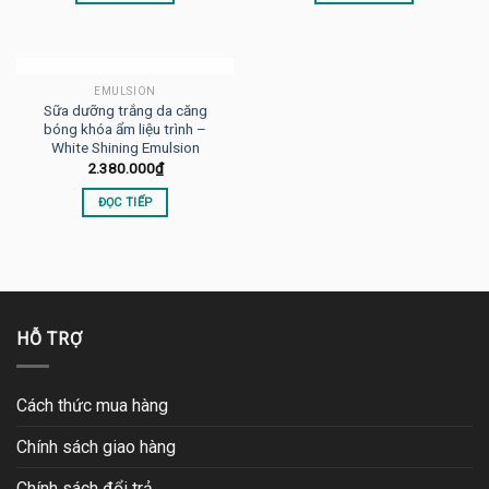
HẾT HÀNG
EMULSION
Sữa dưỡng trắng da căng
bóng khóa ẩm liệu trình –
White Shining Emulsion
2.380.000
₫
ĐỌC TIẾP
HỖ TRỢ
Cách thức mua hàng
Chính sách giao hàng
Chính sách đổi trả