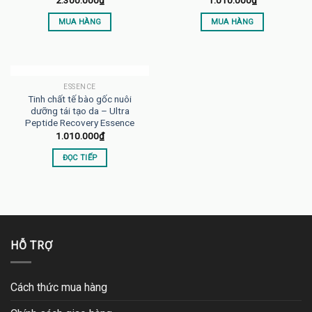
2.300.000
₫
1.010.000
₫
MUA HÀNG
MUA HÀNG
HẾT HÀNG
ESSENCE
Tinh chất tế bào gốc nuôi
dưỡng tái tạo da – Ultra
Peptide Recovery Essence
1.010.000
₫
ĐỌC TIẾP
HỖ TRỢ
Cách thức mua hàng