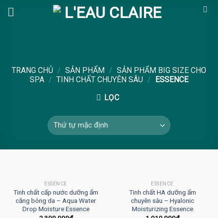
Skip
to
content
TRANG CHỦ
/
SẢN PHẨM
/
SẢN PHẨM BIG SIZE CHO
SPA
/
TINH CHẤT CHUYÊN SÂU
/
ESSENCE
LỌC
ESSENCE
ESSENCE
Tinh chất cấp nước dưỡng ẩm
Tinh chất HA dưỡng ẩm
căng bóng da – Aqua Water
chuyên sâu – Hyalonic
Drop Moisture Essence
Moisturizing Essence