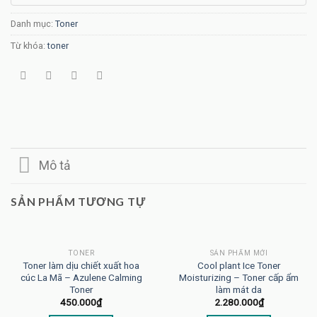
Danh mục:
Toner
Từ khóa:
toner
Mô tả
SẢN PHẨM TƯƠNG TỰ
TONER
SẢN PHẨM MỚI
Toner làm dịu chiết xuất hoa
Cool plant Ice Toner
cúc La Mã – Azulene Calming
Moisturizing – Toner cấp ẩm
Toner
làm mát da
450.000
₫
2.280.000
₫