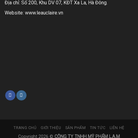
Địa chỉ: Số 200, Khu DV 07, KĐT Xa La, Hà Đông.
Website:
www.leauclaire.vn
TRANG CHỦ
GIỚI THIỆU
SẢN PHẨM
TIN TỨC
LIÊN HỆ
Copyright 2026 ©
CÔNG TY TNHH MỸ PHẨM L.A.M