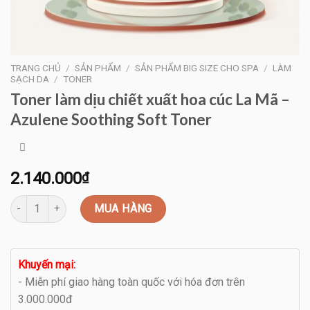
TRANG CHỦ
/
SẢN PHẨM
/
SẢN PHẨM BIG SIZE CHO SPA
/
LÀM
SẠCH DA
/
TONER
Toner làm dịu chiết xuất hoa cúc La Mã –
Azulene Soothing Soft Toner
2.140.000
₫
Toner làm dịu chiết xuất hoa cúc La Mã - Azulene Soothing Soft 
MUA HÀNG
Khuyến mại:
- Miễn phí giao hàng toàn quốc với hóa đơn trên
3.000.000đ